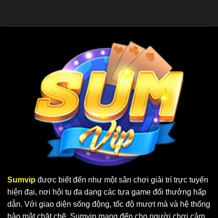
đậm
thích
7
tại
nhất
cây
Sumvip
–
Luật
chơi
bí
kíp
chiến
thắng
tại
Sumvip
Sumvip
được biết đến như một sân chơi giải trí trực tuyến
hiện đại, nơi hội tụ đa dạng các tựa game đổi thưởng hấp
dẫn. Với giao diện sống động, tốc độ mượt mà và hệ thống
bảo mật chặt chẽ, Sumvip mang đến cho người chơi cảm