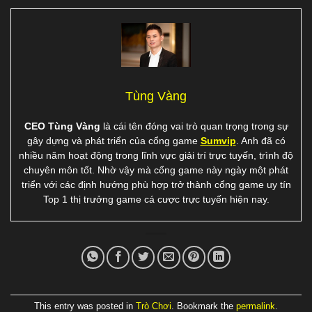
Tùng Vàng
CEO Tùng Vàng
là cái tên đóng vai trò quan trọng trong sự
gây dựng và phát triển của cổng game
Sumvip
. Anh đã có
nhiều năm hoạt động trong lĩnh vực giải trí trực tuyến, trình độ
chuyên môn tốt. Nhờ vậy mà cổng game này ngày một phát
triển với các định hướng phù hợp trở thành cổng game uy tín
Top 1 thị trưởng game cá cược trực tuyến hiện nay.
This entry was posted in
Trò Chơi
. Bookmark the
permalink
.