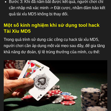
Bước 3: Khi đã nắm bắt được kết quả, người chơi chỉ
cần nhập mã xác minh -> Đặt cược, nhằm đảm bảo kết
quả tài xỉu MD5 không bị thay đổi.
Một số kinh nghiệm khi sử dụng tool hack
Tài Xỉu MD5
Trong quá trình sử dụng các công cụ hack tài xỉu MD5,
người chơi cần áp dụng một vài mẹo sau đây, để gia tăng
khả năng dự đoán, tỷ lệ trúng thưởng của mình, cụ thể: