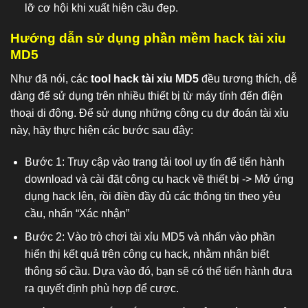
lỡ cơ hội khi xuất hiện cầu đẹp.
Hướng dẫn sử dụng phần mềm hack tài xỉu
MD5
Như đã nói, các
tool hack tài xỉu MD5
đều tương thích, dễ
dàng để sử dụng trên nhiều thiết bị từ máy tính đến điện
thoại di động. Để sử dụng những công cụ dự đoán tài xỉu
này, hãy thực hiện các bước sau đây:
Bước 1: Truy cập vào trang tải tool uy tín để tiến hành
download và cài đặt công cụ hack về thiết bị -> Mở ứng
dụng hack lên, rồi điền đầy đủ các thông tin theo yêu
cầu, nhấn “Xác nhận”
Bước 2: Vào trò chơi tài xỉu MD5 và nhấn vào phần
hiển thị kết quả trên công cụ hack, nhằm nhận biết
thông số cầu. Dựa vào đó, bạn sẽ có thể tiến hành đưa
ra quyết định phù hợp để cược.