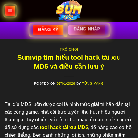
Skip
to
content
ĐĂNG NHẬP
ĐĂNG KÝ
TRÒ CHƠI
Sumvip tìm hiểu tool hack tài xỉu
MD5 và điều cần lưu ý
POSTED ON
07/01/2026
BY
TÙNG VÀNG
Tài xỉu MD5 luôn được coi là hình thức giải trí hấp dẫn tại
các cổng game, nhà cái trực tuyến, thu hút nhiều người
tham gia. Tuy nhiên, với tính chất may rủi cao, nhiều người
đã sử dụng các
tool hack tài xỉu MD5
, để nâng cao cơ hội
chiến thắng. Bên cạnh những lợi ích, những phần mềm