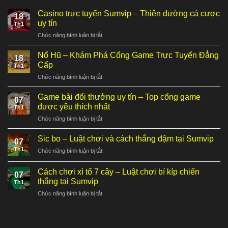
Casino trực tuyến Sumvip – Thiên đường cá cược
18
uy tín
Th1
ở
Chức năng bình luận bị tắt
Casino
trực
Nổ Hũ – Khám Phá Cổng Game Trực Tuyến Đẳng
18
tuyến
Cấp
Th1
Sumvip
ở
Chức năng bình luận bị tắt
–
Nổ
Thiên
Hũ
đường
Game bài đổi thưởng uy tín – Top cổng game
07
–
cá
được yêu thích nhất
Th1
Khám
cược
ở
Chức năng bình luận bị tắt
Phá
uy
Game
Cổng
tín
bài
Game
Sic bo – Luật chơi và cách thắng đậm tại Sumvip
07
đổi
Trực
Th1
ở
Chức năng bình luận bị tắt
thưởng
Tuyến
Sic
uy
Đẳng
bo
tín
Cách chơi xì tố 7 cây – Luật chơi bí kíp chiến
Cấp
07
–
–
thắng tại Sumvip
Th1
Luật
Top
ở
Chức năng bình luận bị tắt
chơi
cổng
Cách
và
game
chơi
cách
được
xì
thắng
yêu
tố