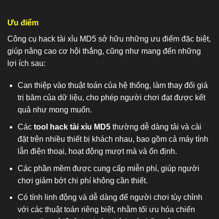
Ưu điểm
Công cụ hack tài xỉu MD5 sở hữu những ưu điểm đặc biệt,
giúp nâng cao cơ hội thắng, cũng như mang đến những
lợi ích sau:
Can thiệp vào thuật toán của hệ thống, làm thay đổi giá
trị băm của dữ liệu, cho phép người chơi đạt được kết
quả như mong muốn.
Các
tool hack tài xỉu MD5
thường dễ dàng tải và cài
đặt trên nhiều thiết bị khách nhau, bao gồm cả máy tính
lẫn điện thoại, hoạt động mượt mà và ổn định.
Các phần mềm được cung cấp miễn phí, giúp người
chơi giảm bớt chi phí không cần thiết.
Có tính linh động và dễ dàng để người chơi tùy chỉnh
với các thuật toán riêng biệt, nhằm tối ưu hóa chiến