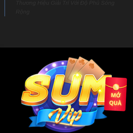
Thương Hiệu Giải Trí Với Độ Phủ Sóng
Rộng