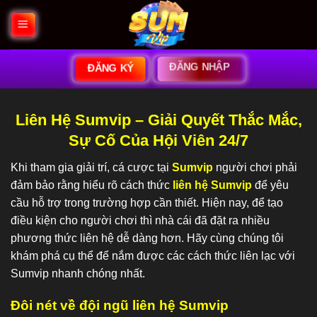
Skip
to
content
ĐĂNG NHẬP
ĐĂNG KÝ
Liên Hệ Sumvip – Giải Quyết Thắc Mắc,
Sự Cố Của Hội Viên 24/7
Khi tham gia giải trí, cá cược tại
Sumvip
người chơi phải
đảm bảo rằng hiểu rõ cách thức
liên hệ Sumvip
để yêu
cầu hỗ trợ trong trường hợp cần thiết. Hiện nay, để tạo
điều kiện cho người chơi thì nhà cái đã đặt ra nhiều
phương thức liên hệ dễ dàng hơn. Hãy cùng chúng tôi
khám phá cụ thể để nắm được các cách thức liên lạc với
Sumvip nhanh chóng nhất.
Đôi nét về đội ngũ liên hệ Sumvip