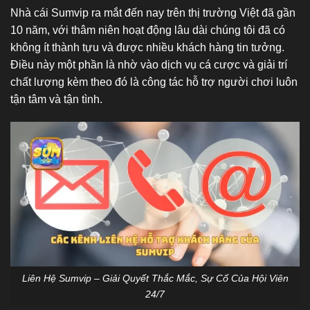
Nhà cái Sumvip ra mắt đến nay trên thị trường Việt đã gần
10 năm, với thâm niên hoạt động lâu dài chúng tôi đã có
không ít thành tựu và được nhiều khách hàng tin tưởng.
Điều này một phần là nhờ vào dịch vụ cá cược và giải trí
chất lượng kèm theo đó là công tác hỗ trợ người chơi luôn
tận tâm và tận tình.
Liên Hệ Sumvip – Giải Quyết Thắc Mắc, Sự Cố Của Hội Viên
24/7