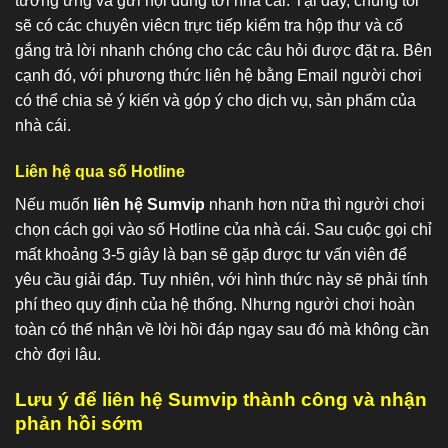
tương ứng và gửi nội dung tới nhà cái. Tại đây, chúng tôi
sẽ có các chuyên viêcn trực tiếp kiểm tra hộp thư và cố
gắng trả lời nhanh chóng cho các câu hỏi được đặt ra. Bên
cạnh đó, với phương thức liên hệ bằng Email người chơi
có thể chia sẻ ý kiến và góp ý cho dịch vụ, sản phẩm của
nhà cái.
Liên hệ qua số Hotline
Nếu muốn
liên hệ Sumvip
nhanh hơn nữa thì người chơi
chọn cách gọi vào số Hotline của nhà cái. Sau cuộc gọi chỉ
mất khoảng 3-5 giây là bạn sẽ gặp được tư vấn viên để
yêu cầu giải đáp. Tuy nhiên, với hình thức này sẽ phải tính
phí theo quy định của hệ thống. Nhưng người chơi hoàn
toàn có thể nhận về lời hồi đáp ngay sau đó mà không cần
chờ đợi lâu.
Lưu ý để liên hệ Sumvip thành công và nhận
phản hồi sớm