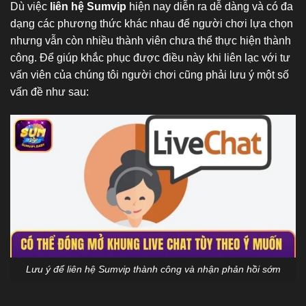
Dù việc
liên hệ Sumvip
hiện nay diễn ra dễ dàng và có đa
dạng các phương thức khác nhau để người chơi lựa chọn
nhưng vẫn còn nhiều thành viên chưa thể thực hiện thành
công. Để giúp khắc phục được điều này khi liên lạc với tư
vấn viên của chúng tôi người chơi cũng phải lưu ý một số
vấn đề như sau:
Lưu ý để liên hệ Sumvip thành công và nhận phản hồi sớm