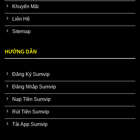
Khuyến Mãi
Liên Hệ
Sitemap
HƯỚNG DẪN
Đăng Ký Sumvip
Đăng Nhập Sumvip
Nạp Tiền Sumvip
Rút Tiền Sumvip
Tải App Sumvip