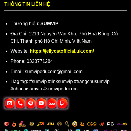
THÔNG TIN LIÊN HỆ
Thương hiệu:
SUMVIP
Địa Chỉ: 1219 Nguyễn Văn Khạ, Phú Hoà Đông, Củ
Chi, Thành phố Hồ Chí Minh, Việt Nam
Website:
https://jellycatofficial.uk.com/
Phone: 0328771284
Email:
sumvipeducom@gmail.com
Hag tag: #sumvip #linksumvip #trangchusumvip
#nhacaisumvip #sumvipeducom