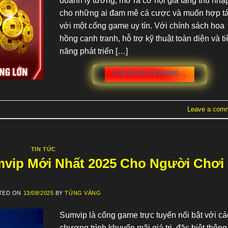
doanh lý tưởng, mở ra cơ hội gia tăng thu nhậ
cho những ai đam mê cá cược và muốn hợp t
với một cổng game uy tín. Với chính sách hoa
hồng cạnh tranh, hỗ trợ kỹ thuật toàn diện và t
năng phát triển […]
CONTINUE READING
→
Leave a com
TIN TỨC
mvip Mới Nhất 2025 Cho Người Chơi
TED ON
13/08/2025
BY
TÙNG VÀNG
Sumvip là cổng game trực tuyến nổi bật với cá
chương trình khuyến mãi giá trị, đặc biệt thông