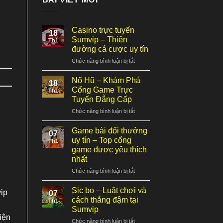
Casino trực tuyến
18
Sumvip – Thiên
Th1
đường cá cược uy tín
ở
Chức năng bình luận bị tắt
Casino
trực
Nổ Hũ – Khám Phá
18
tuyến
Cổng Game Trực
Th1
Sumvip
Tuyến Đẳng Cấp
–
ở
Chức năng bình luận bị tắt
Thiên
Nổ
đường
Hũ
cá
Game bài đổi thưởng
07
–
cược
uy tín – Top cổng
Th1
Khám
uy
game được yêu thích
Phá
tín
nhất
Cổng
Game
ở
Chức năng bình luận bị tắt
Trực
Game
Tuyến
bài
Sic bo – Luật chơi và
ip
07
Đẳng
đổi
cách thắng đậm tại
Th1
Cấp
thưởng
Sumvip
uy
iện
ở
Chức năng bình luận bị tắt
tín