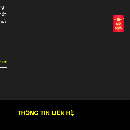
ng
iết
 và
ment
THÔNG TIN LIÊN HỆ