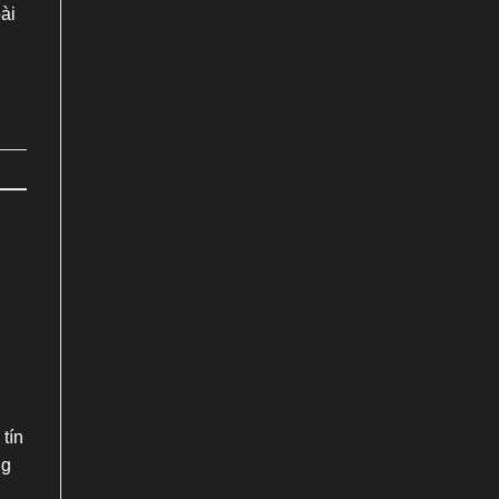
ài
tín
ng