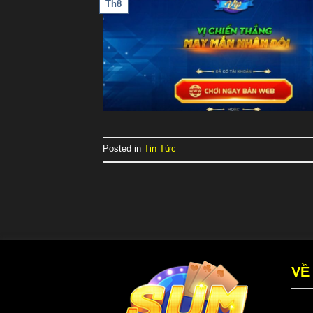
Th8
Posted in
Tin Tức
VỀ