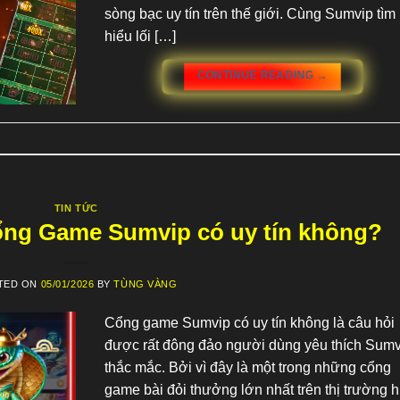
sòng bạc uy tín trên thế giới. Cùng Sumvip tìm
hiểu lối […]
CONTINUE READING
→
TIN TỨC
ổng Game Sumvip có uy tín không?
TED ON
05/01/2026
BY
TÙNG VÀNG
Cổng game Sumvip có uy tín không là câu hỏi
được rất đông đảo người dùng yêu thích Sumv
thắc mắc. Bởi vì đây là một trong những cổng
game bài đỏi thưởng lớn nhất trên thị trường h