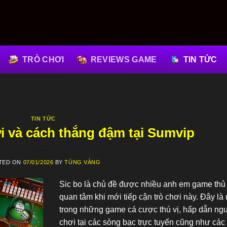
TRÒ CHƠI
REVIEWS GAME
TIN TỨC
TIN TỨC
ơi và cách thắng đậm tại Sumvip
TED ON
07/01/2026
BY
TÙNG VÀNG
Sic bo là chủ đề được nhiều anh em game thủ
quan tâm khi mới tiếp cận trò chơi này. Đây là
trong những game cá cược thú vị, hấp dẫn ng
chơi tại các sòng bạc trực tuyến cũng như các