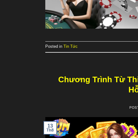
Posted in
Tin Tức
Chương Trình Từ Th
Hỗ
POS
13
Th8