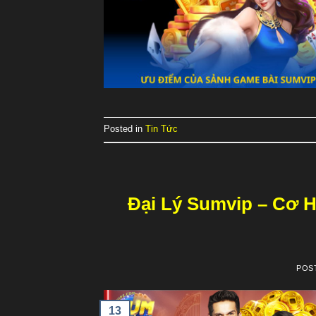
Posted in
Tin Tức
Đại Lý Sumvip – Cơ 
POS
13