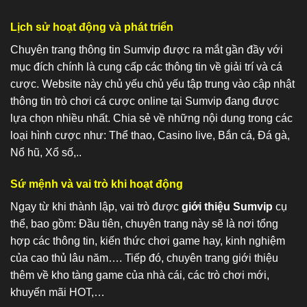
Lịch sử hoạt động và phát triển
Chuyên trang thông tin Sumvip được ra mắt gần đầy với
mục đích chính là cung cấp các thông tin về giải trí và cá
cược. Website này chủ yếu chủ yếu tập trung vào cập nhật
thông tin trò chơi cá cược online tại Sumvip đang được
lựa chọn nhiều nhất. Chia sẻ về những nội dung trong các
loại hình cược như: Thể thao, Casino live, Bắn cá, Đá gà,
Nổ hũ, Xổ số,..
Sứ mệnh và vai trò khi hoạt động
Ngay từ khi thành lập, vai trò được
giới thiệu Sumvip
cụ
thể, bao gồm: Đầu tiên, chuyên trang này sẽ là nơi tổng
hợp các thông tin, kiến thức chơi game hay, kinh nghiệm
của cao thủ lâu năm…. Tiếp đó, chuyên trang giới thiệu
thêm về kho tàng game của nhà cái, các trò chơi mới,
khuyến mãi HOT,…