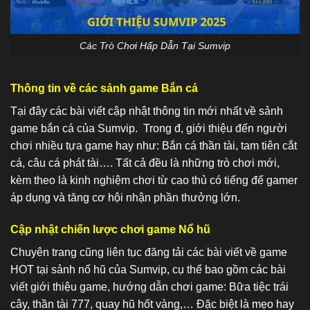
Các Trò Chơi Hấp Dẫn Tại Sumvip
Thông tin về các sảnh game Bắn cá
Tại đây các bài viết cập nhật thông tin mới nhất về sảnh
game bắn cá của Sumvip. Trong đ, giới thiệu đến người
chơi nhiều tựa game hay như: Bắn cá thần tài, tam tiên cắt
cá, câu cá phát tài…. Tất cả đều là những trò chơi mới,
kèm theo là kinh nghiệm chơi từ cao thủ có tiếng để gamer
áp dụng và tăng cơ hội nhận phần thưởng lớn.
Cập nhật chiến lược chơi game Nổ hũ
Chuyên trang cũng liên tục đăng tải các bài viết về game
HOT tại sảnh nổ hũ của Sumvip, cụ thể bao gồm các bài
viết giới thiệu game, hướng dẫn chơi game: Bữa tiệc trái
cây, thần tài 777, quay hũ hốt vàng,… Đặc biệt là mẹo hay