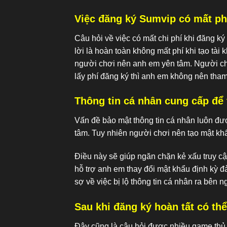
Việc đăng ký Sumvip có mất p
Câu hỏi về việc có mất chi phí khi đăng k
lời là hoàn toàn không mất phí khi tạo tài 
người chơi nên anh em yên tâm. Người chơ
lấy phí đăng ký thì anh em không nên tham 
Thông tin cá nhân cung cấp để 
Vấn đề bảo mật thông tin cá nhân luôn đư
tâm. Tuy nhiên người chơi nên tạo mật khẩ
Điều này sẽ giúp ngăn chặn kẻ xấu truy cậ
hỗ trợ anh em thay đổi mật khẩu định kỳ đ
sợ về việc bị lộ thông tin cá nhân ra bên 
Sau khi đăng ký hoàn tất có th
Đây cũng là câu hỏi được nhiều game thủ g