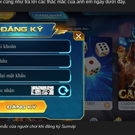
i cũng như trả lời các thắc mắc của anh em ngay dưới đây.
 mắc của người chơi khi đăng ký Sumvip