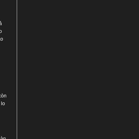
ả
o
ào
còn
 lo
oàn