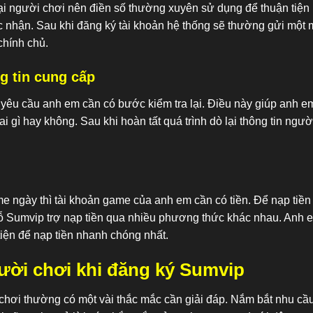
oại người chơi nên điền số thường xuyên sử dụng để thuận tiện
c nhận. Sau khi đăng ký tài khoản hệ thống sẽ thường gửi một 
chính chủ.
ng tin cung cấp
 yêu cầu anh em cần có bước kiểm tra lại. Điều này giúp anh e
i gì hay không. Sau khi hoàn tất quá trình dò lại thông tin ngườ
me ngày thì tài khoản game của anh em cần có tiền. Để nạp tiền
hỗ Sumvip trợ nạp tiền qua nhiều phương thức khác nhau. Anh 
iện để nạp tiền nhanh chóng nhất.
ười chơi khi đăng ký Sumvip
 chơi thường có một vài thắc mắc cần giải đáp. Nắm bắt nhu cầ