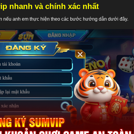
p nhanh và chính xác nhất
n nếu anh em thực hiện theo các bước hướng dẫn dưới đây.