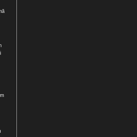
mã
m
i
em
u