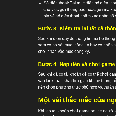
Số điện thoại: Tại mục điền số điện th
cho việc gửi thông báo hoặc gửi mã xá
pin về số điện thoại nhằm xác nhận số 
Bước 3: Kiểm tra lại tất cả thô
Sau khi điền đầy đủ thông tin mà hệ thống
xem có bỏ sót mục thông tin hay có nhập sa
chơi nhấn vào mục đăng ký.
Bước 4: Nạp tiền và chơi game
Sau khi đã có tài khoản để có thể chơi ga
vào tài khoản khá đơn giản khi hệ thống 
nên chọn phương thức phù hợp và thuận t
Một vài thắc mắc của ng
Khi tạo tài khoản chơi game online người