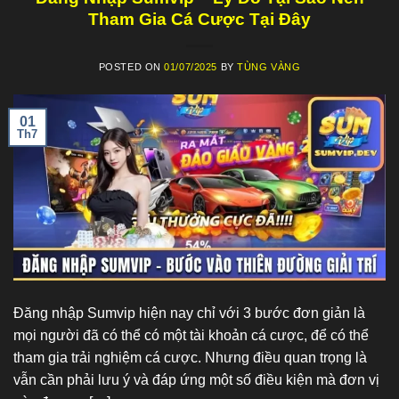
Tham Gia Cá Cược Tại Đây
POSTED ON
01/07/2025
BY
TÙNG VÀNG
01
Th7
Đăng nhập Sumvip hiện nay chỉ với 3 bước đơn giản là
mọi người đã có thể có một tài khoản cá cược, để có thể
tham gia trải nghiệm cá cược. Nhưng điều quan trọng là
vẫn cần phải lưu ý và đáp ứng một số điều kiện mà đơn vị