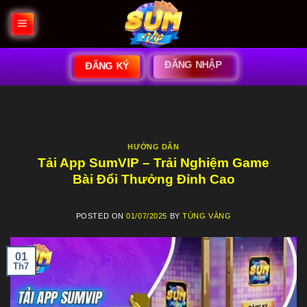
Skip
to
content
ĐĂNG NHẬP
ĐĂNG KÝ
HƯỚNG DẪN
Tải App SumVIP – Trải Nghiệm Game
Bài Đổi Thưởng Đỉnh Cao
POSTED ON
01/07/2025
BY
TÙNG VÀNG
01
Th7