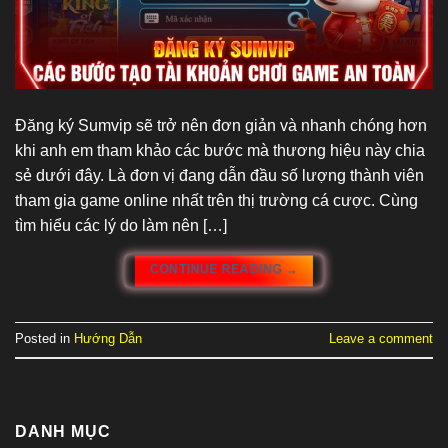
Đăng ký Sumvip sẽ trở nên đơn giản và nhanh chóng hơn
khi anh em tham khảo các bước mà thương hiệu này chia
sẻ dưới đây. Là đơn vị đang dẫn đầu số lượng thành viên
tham gia game online nhất trên thị trường cá cược. Cùng
tìm hiểu các lý do làm nên […]
CONTINUE READING
→
Posted in
Hướng Dẫn
Leave a comment
DANH MỤC